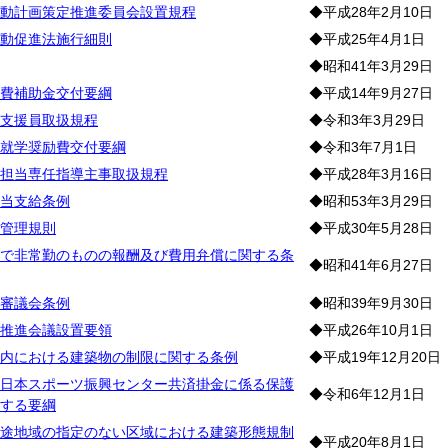
動計画策定推進委員会設置規程
◆平成28年2月10日
動促進法施行細則
◆平成25年4月1日
◆昭和41年3月29日
費補助金交付要綱
◆平成14年9月27日
支援員取扱規程
◆令和3年3月29日
就学奨励費交付要綱
◆令和3年7月1日
担当専任指導主事取扱規程
◆平成28年3月16日
当支給条例
◆昭和53年3月29日
管理規則
◆平成30年5月28日
で非常勤のものの報酬及び費用弁償に関する条
◆昭和41年6月27日
審議会条例
◆昭和39年9月30日
推進会議設置要領
◆平成26年10月1日
内における建築物の制限に関する条例
◆平成19年12月20日
日本スポーツ振興センター共済掛金に係る保護
◆令和6年12月1日
する要綱
途地域の指定のない区域における建築形態規制
◆平成20年8月1日