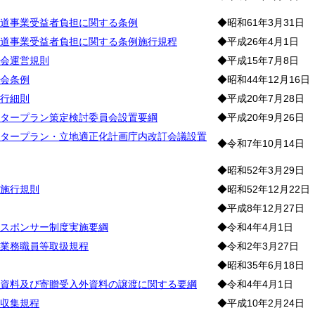
道事業受益者負担に関する条例
◆昭和61年3月31日
道事業受益者負担に関する条例施行規程
◆平成26年4月1日
会運営規則
◆平成15年7月8日
会条例
◆昭和44年12月16日
行細則
◆平成20年7月28日
タープラン策定検討委員会設置要綱
◆平成20年9月26日
タープラン・立地適正化計画庁内改訂会議設置
◆令和7年10月14日
◆昭和52年3月29日
施行規則
◆昭和52年12月22日
◆平成8年12月27日
スポンサー制度実施要綱
◆令和4年4月1日
業務職員等取扱規程
◆令和2年3月27日
◆昭和35年6月18日
資料及び寄贈受入外資料の譲渡に関する要綱
◆令和4年4月1日
収集規程
◆平成10年2月24日