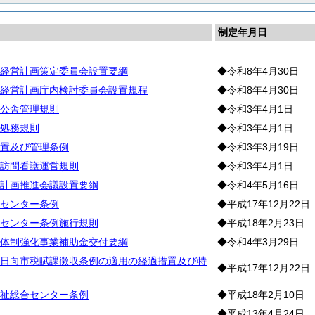
制定年月日
経営計画策定委員会設置要綱
◆令和8年4月30日
経営計画庁内検討委員会設置規程
◆令和8年4月30日
公舎管理規則
◆令和3年4月1日
処務規則
◆令和3年4月1日
置及び管理条例
◆令和3年3月19日
訪問看護運営規則
◆令和3年4月1日
計画推進会議設置要綱
◆令和4年5月16日
センター条例
◆平成17年12月22日
センター条例施行規則
◆平成18年2月23日
体制強化事業補助金交付要綱
◆令和4年3月29日
日向市税賦課徴収条例の適用の経過措置及び特
◆平成17年12月22日
祉総合センター条例
◆平成18年2月10日
◆平成13年4月24日