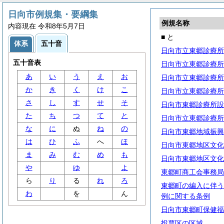
日向市例規集・要綱集
例規名称
内容現在 令和8年5月7日
■ と
体系
五十音
日向市立東郷診療所
五十音表
日向市立東郷診療所
あ
い
う
え
お
日向市立東郷診療所
か
き
く
け
こ
日向市立東郷診療所
さ
し
す
せ
そ
日向市東郷診療所設
た
ち
つ
て
と
日向市立東郷診療所
な
に
ぬ
ね
の
日向市東郷地域振興
は
ひ
ふ
へ
ほ
日向市東郷地区文化
ま
み
む
め
も
日向市東郷地区文化
や
ゆ
よ
東郷町商工会事務局
ら
り
る
れ
ろ
東郷町の編入に伴う
わ
を
ん
例に関する条例
日向市東郷町保健福
投票区の区域