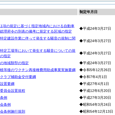
制定年月日
第1項の規定に基づく指定地域内における自動車
◆平成24年3月27日
総理府令の別表の備考に規定する区域の指定
特定建設作業に伴って発生する騒音の規制に関
◆平成24年3月27日
特定工場等において発生する騒音についての規
◆平成24年3月27日
の指定
の地域類型の指定
◆平成24年3月27日
植等後のワクチン再接種費用助成事業実施要綱
◆令和5年12月26日
クラブ補助金交付要綱
◆令和7年4月1日
設置要綱
◆平成27年4月1日
委員会設置規程
◆平成12年6月20日
条例
◆平成27年3月20日
会条例
◆昭和54年3月24日
会条例施行規則
◆昭和54年12月13日