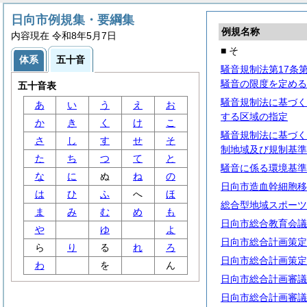
日向市例規集・要綱集
例規名称
内容現在 令和8年5月7日
■ そ
体系
五十音
騒音規制法第17条
騒音の限度を定める
五十音表
騒音規制法に基づく
あ
い
う
え
お
する区域の指定
か
き
く
け
こ
騒音規制法に基づく
さ
し
す
せ
そ
制地域及び規制基準
た
ち
つ
て
と
騒音に係る環境基準
な
に
ぬ
ね
の
日向市造血幹細胞移
は
ひ
ふ
へ
ほ
総合型地域スポーツ
ま
み
む
め
も
日向市総合教育会議
や
ゆ
よ
日向市総合計画策定
ら
り
る
れ
ろ
日向市総合計画策定
わ
を
ん
日向市総合計画審議
日向市総合計画審議