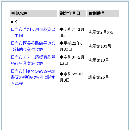
例規名称
制定年月日
種別番号
■ く
日向市草刈り用備品貸出
◆令和7年1月
告示第2号の6
し要綱
8日
日向市区長公民館長連合
◆平成22年6
告示第103号
会補助金交付要綱
月30日
日向市くらし応援商品券
◆令和8年2月
告示第19号
発行事業実施要綱
13日
日向市訓令で定める申請
◆令和5年10
書等の押印の特例に関す
訓令第25号
月3日
る規程