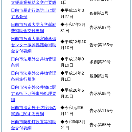
支援事業補助金交付要綱
1日
日向市暴走行為防止に関
◆平成13年3
条例第1号
する条例
月27日
日向市放送大学入学奨励
◆令和7年3月
告示第87号
費補助金交付要綱
31日
日向市放送大学宮崎学習
◆平成13年10
センター振興協議会補助
告示第165号
月10日
金交付要綱
日向市法定外公共物管理
◆平成13年9
条例第29号
条例
月19日
日向市法定外公共物管理
◆平成14年2
規則第1号
条例施行規則
月1日
日向市法定外公共物に関
◆平成28年5
する払下げ等事務処理要
告示第95号
月31日
綱
日向市法定外予防接種の
◆令和元年6
告示第115号
実施に関する要綱
月11日
日向市防犯灯設置等補助
◆令和6年3月
告示第65号
金交付要綱
21日