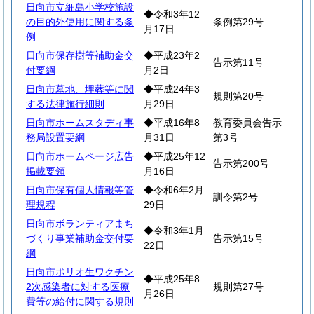
日向市立細島小学校施設
◆令和3年12
の目的外使用に関する条
条例第29号
月17日
例
日向市保存樹等補助金交
◆平成23年2
告示第11号
付要綱
月2日
日向市墓地、埋葬等に関
◆平成24年3
規則第20号
する法律施行細則
月29日
日向市ホームスタディ事
◆平成16年8
教育委員会告示
務局設置要綱
月31日
第3号
日向市ホームページ広告
◆平成25年12
告示第200号
掲載要領
月16日
日向市保有個人情報等管
◆令和6年2月
訓令第2号
理規程
29日
日向市ボランティアまち
◆令和3年1月
づくり事業補助金交付要
告示第15号
22日
綱
日向市ポリオ生ワクチン
◆平成25年8
2次感染者に対する医療
規則第27号
月26日
費等の給付に関する規則