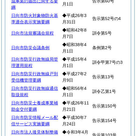
成事業の届出に関する要
告示第60号
月1日
綱
日向市防火対象物防火基
◆平成26年3
告示第52号の4
準適合表示実施要綱
月31日
◆昭和42年8
日向市法規審議会規程
訓令第5号
月7日
◆昭和38年4
日向市防災会議条例
条例第2号
月1日
日向市防災行政無線局管
◆平成15年4
訓令甲第7号の3
理運用規程
月1日
日向市防災行政無線戸別
◆平成27年2
告示第13号
受信機管理要綱
月9日
日向市防災行政無線通信
◆昭和56年4
訓令乙第1号
取扱規程
月1日
日向市防災士養成事業補
◆平成26年11
告示第150号
助金交付要綱
月21日
日向市防災情報メール配
◆平成30年7
告示第154号
信サービス実施要綱
月24日
日向市法人後見体制整備
◆令和3年4月
告示第103号