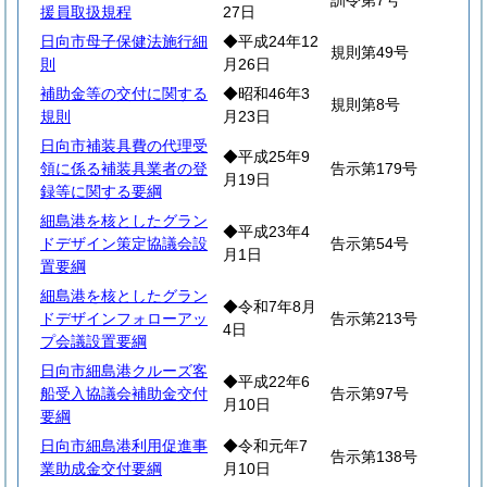
訓令第7号
援員取扱規程
27日
日向市母子保健法施行細
◆平成24年12
規則第49号
則
月26日
補助金等の交付に関する
◆昭和46年3
規則第8号
規則
月23日
日向市補装具費の代理受
◆平成25年9
領に係る補装具業者の登
告示第179号
月19日
録等に関する要綱
細島港を核としたグラン
◆平成23年4
ドデザイン策定協議会設
告示第54号
月1日
置要綱
細島港を核としたグラン
◆令和7年8月
ドデザインフォローアッ
告示第213号
4日
プ会議設置要綱
日向市細島港クルーズ客
◆平成22年6
船受入協議会補助金交付
告示第97号
月10日
要綱
日向市細島港利用促進事
◆令和元年7
告示第138号
業助成金交付要綱
月10日