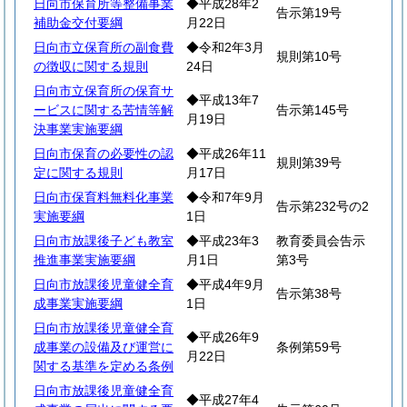
日向市保育所等整備事業
◆平成28年2
告示第19号
補助金交付要綱
月22日
日向市立保育所の副食費
◆令和2年3月
規則第10号
の徴収に関する規則
24日
日向市立保育所の保育サ
◆平成13年7
ービスに関する苦情等解
告示第145号
月19日
決事業実施要綱
日向市保育の必要性の認
◆平成26年11
規則第39号
定に関する規則
月17日
日向市保育料無料化事業
◆令和7年9月
告示第232号の2
実施要綱
1日
日向市放課後子ども教室
◆平成23年3
教育委員会告示
推進事業実施要綱
月1日
第3号
日向市放課後児童健全育
◆平成4年9月
告示第38号
成事業実施要綱
1日
日向市放課後児童健全育
◆平成26年9
成事業の設備及び運営に
条例第59号
月22日
関する基準を定める条例
日向市放課後児童健全育
◆平成27年4