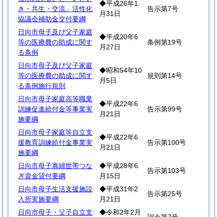
◆平成26年1
き・共生・交流」活性化
告示第7号
月31日
協議会補助金交付要綱
日向市母子及び父子家庭
◆平成20年6
等の医療費の助成に関す
条例第19号
月27日
る条例
日向市母子及び父子家庭
◆昭和54年10
等の医療費の助成に関す
規則第14号
月5日
る条例施行規則
日向市母子家庭高等職業
◆平成22年6
訓練促進給付金等事業実
告示第99号
月21日
施要綱
日向市母子家庭等自立支
◆平成22年6
援教育訓練給付金事業実
告示第100号
月21日
施要綱
日向市母子寡婦世帯つな
◆平成28年6
告示第103号
ぎ資金貸付要綱
月15日
日向市母子生活支援施設
◆平成31年2
告示第25号
入所実施要綱
月21日
日向市母子・父子自立支
◆令和2年2月