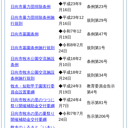
◆平成23年9
日向市暴力団排除条例
条例第23号
月16日
日向市暴力団排除条例施
◆平成23年12
規則第29号
行規則
月16日
◆令和7年12
日向市墓園条例
条例第47号
月19日
◆令和8年2月
日向市墓園条例施行規則
規則第1号
24日
日向市牧水公園交流施設
◆平成18年2
条例第26号
条例
月10日
日向市牧水公園交流施設
◆平成18年2
規則第34号
条例施行規則
月24日
牧水・短歌甲子園実行委
◆平成24年3
教育委員会告示
員会設置要綱
月19日
第4号
日向市牧水の里のつつじ
◆平成24年4
告示第81号
祭り開催補助金交付要綱
月7日
日向市牧水の里の夏祭り
◆令和7年7月
告示第206号
開催補助金交付要綱
24日
牧水のふるさと「いきい