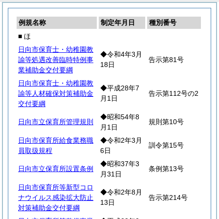
例規名称
制定年月日
種別番号
■ ほ
日向市保育士・幼稚園教
◆令和4年3月
諭等処遇改善臨時特例事
告示第81号
18日
業補助金交付要綱
日向市保育士・幼稚園教
◆平成28年7
諭等人材確保対策補助金
告示第112号の2
月1日
交付要綱
◆昭和54年8
日向市立保育所管理規則
規則第10号
月1日
日向市保育所給食業務職
◆令和2年3月
訓令第15号
員取扱規程
6日
◆昭和37年3
日向市立保育所設置条例
条例第13号
月31日
日向市保育所等新型コロ
◆令和2年8月
ナウイルス感染拡大防止
告示第214号
13日
対策補助金交付要綱