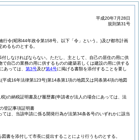
平成20年7月28日
規則第31号
施行令
(昭和44年政令第158号。以下「令」という。)
及び都市計画
定めるものとする。
添付しなければならない。
ただし、主として、自己の居住の用に供
物で自己の業務の用に供するものの建築若しくは建設の用に供する
にあっては、
第3号
及び
第4号
に掲げる書類を添付することを要し
法
(平成16年法律第123号)
第14条第1項の地図又は同条第4項の地図
税)
の納税証明書及び履歴書
(申請者が法人の場合にあっては、法
の登記事項証明書
っては、当該申請に係る開発行為が法第34条各号のいずれかに該当
げる図書を添付して市長に提出することにより行うものとする。