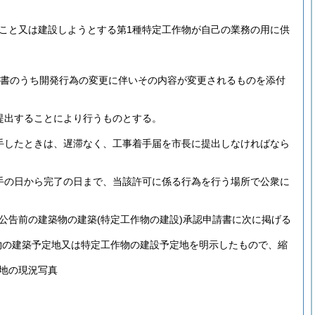
こと又は建設しようとする第1種特定工作物が自己の業務の用に供
書のうち開発行為の変更に伴いその内容が変更されるものを添付
提出することにより行うものとする。
着手したときは、遅滞なく、工事着手届を市長に提出しなければなら
着手の日から完了の日まで、当該許可に係る行為を行う場所で公衆に
了公告前の建築物の建築
(特定工作物の建設)
承認申請書に次に掲げる
物の建築予定地又は特定工作物の建設予定地を明示したもので、縮
地の現況写真