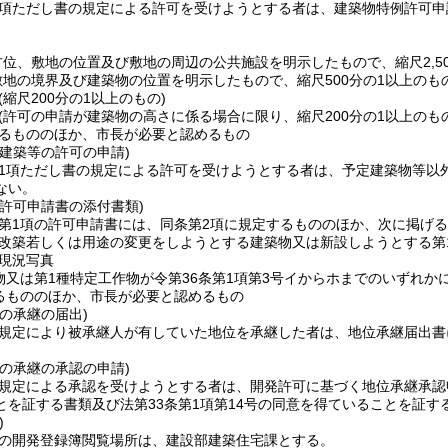
第2項ただし書の規定による許可を受けようとする者は、建築物特例許可
方位、敷地の位置及び敷地の周辺の公共施設を明示したもので、縮尺2,50
敷地の境界及び建築物の位置を明示したもので、縮尺500分の1以上のもの
(縮尺200分の1以上のもの)
(許可の申請が建築物の高さに係る場合に限り、縮尺200分の1以上のもの
るもののほか、市長が必要と認めるもの
建築等の許可の申請)
第1項ただし書の規定による許可を受けようとする者は、予定建築物等以
ない。
許可申請書の添付書類)
条第1項の許可申請書には、同条第2項に規定するもののほか、次に掲げ
改築若しくは用途の変更をしようとする建築物又は新設しようとする第
現況写真
物又は第1種特定工作物が令第36条第1項第3号イからホまでのいずれか
るもののほか、市長が必要と認めるもの
の承継の届出)
の規定により被承継人が有していた地位を承継した者は、地位承継届出
の承継の承認の申請)
の規定による承認を受けようとする者は、開発許可に基づく地位承継承
とを証する書類及び法第33条第1項第14号の同意を得ていることを証
)
条の開発登録簿閲覧場所は、建設部建築住宅課とする。