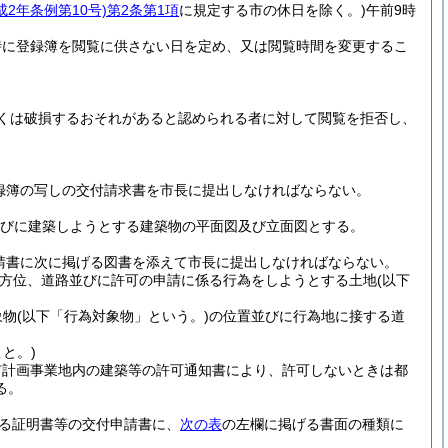
成2年条例第10号)
第2条第1項
に規定する市の休日を除く。)
午前9時
時に登録簿を閲覧に供さない日を定め、又は閲覧時間を変更するこ
。
くは破損するおそれがあると認められる者に対して閲覧を拒否し、
録簿の写しの交付請求書を市長に提出しなければならない。
並びに建築しようとする建築物の平面図及び立面図とする。
請書に次に掲げる図書を添えて市長に提出しなければならない。
、方位、道路並びに許可の申請に係る行為をしようとする土地
(以下
象物
(以下「行為対象物」という。)
の位置並びに行為地に接する道
と。)
市計画事業地内の建築等の許可通知書により、許可しないときは都
る。
する証明書等の交付申請書に、
次の表
の左欄に掲げる書面の種類に