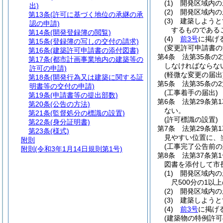
(1)
開発区域内の
出)
(2)
開発区域内の
第13条
(許可に基づく地位の承継の承
(3)
建築しようと
認の申請)
するものである
第14条
(開発登録簿の閲覧)
(4)
前3号
に掲げ
第15条
(登録簿の写しの交付の請求)
(変更許可申請書の
第16条
(建築許可申請書の添付図書)
第4条
法第35条の
第17条
(都市計画事業地内の建築等の
しなければならな
許可の申請)
(軽微な変更の届出
第18条
(開発行為又は建築に関する証
第5条
法第35条の
明書等の交付の申請)
(工事着手の届出)
第19条
(申請書等の提出部数)
第6条
法第29条第
第20条
(公告の方法)
ない。
第21条
(監督処分の標識の設置)
(許可標識の設置)
第22条
(身分証明書)
第7条
法第29条第
第23条
(様式)
見やすい位置に、
附則
(工事完了公告前
附則
(令和3年1月14日規則第1号)
第8条
法第37条第
図書を添付して市
(1)
開発区域内の
尺500分の1以上
(2)
開発区域内の
(3)
建築しようと
(4)
前3号
に掲げ
(建築物の特例許可