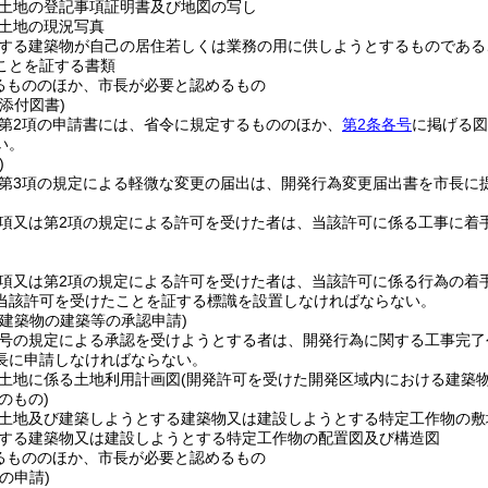
土地の登記事項証明書及び地図の写し
土地の現況写真
する建築物が自己の居住若しくは業務の用に供しようとするものである
ことを証する書類
るもののほか、市長が必要と認めるもの
添付図書)
2第2項の申請書には、省令に規定するもののほか、
第2条各号
に掲げる図
い。
)
2第3項の規定による軽微な変更の届出は、開発行為変更届出書を市長に
1項又は第2項の規定による許可を受けた者は、当該許可に係る工事に
1項又は第2項の規定による許可を受けた者は、当該許可に係る行為の
当該許可を受けたことを証する標識を設置しなければならない。
の建築物の建築等の承認申請)
1号の規定による承認を受けようとする者は、開発行為に関する工事完
長に申請しなければならない。
土地に係る土地利用計画図
(開発許可を受けた開発区域内における建築
のもの)
土地及び建築しようとする建築物又は建設しようとする特定工作物の敷
する建築物又は建設しようとする特定工作物の配置図及び構造図
るもののほか、市長が必要と認めるもの
の申請)