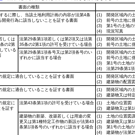
書面の種類
築するに際し、当該土地利用計画の内容が法第4条
(1)
開発区域内の土
する開発行為に該当しないことを証する書面
(2)
前号の土地に係
(3)
第1号の土地の
(4)
現況写真
項若しくは
法第29条第1項若しくは第2項又は法第
(1)
開発区域内の土
5条の2第
35条の2第1項の許可を受けている場合
(2)
前号の土地に係
している
法第29条第1項各号又は第2項各号のい
(1)
開発区域内の土
面
ずれかに該当する場合
(2)
前号の土地に係
(3)
第1号の土地の
(4)
法第29条第1
項の規定に適合していることを証する書面
(1)
開発区域内の土
(2)
建築物の配置図
項の規定に適合していることを証する書面
(1)
開発区域内の土
(2)
建築物又は特定
項の規定に
法第43条第1項の許可を受けている場合
(1)
土地の位置図
とを証す
(2)
建築物又は第1
建築物の新築、改築若しくは用途の変
(1)
土地の位置図及
更又は第1種特定工作物の新設が法第43
(2)
建築物又は第1
条第1項各号のいずれかに該当する場合
(3)
第1号の土地の
(4)
建築物が法第29