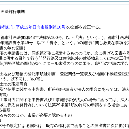
計画法施行細則
行細則(平成12年日向市規則第10号)
の全部を改正する。
、都市計画法
(昭和43年法律第100号。以下「法」という。)
、都市計画法
44年建設省令第49号。以下「省令」という。)
の施行に関し必要な事項を
書の添付図書)
1項の申請書には、同条第2項に規定するもののほか、次に掲げる図書を
用に供する目的で行う開発行為又は住宅以外の建築物若しくは特定工作
為
(開発区域の面積が1ヘクタール未満のものに限る。)
許可の申請の場合
土地及び建物の登記事項証明書、登記関係一覧表及び地図
(不動産登記
いう。以下同じ。)
の写し
土地の現況写真
及び信用に関する申告書、所得税
(申請者が法人の場合にあっては、法人
明書)
工事能力に関する申告書及び工事施行者が法人の場合にあっては、法人
域に係る開発行為について法第29条第1項の許可の申請をする場合にあ
る書類
るもののほか、市長が必要と認めるもの
)
13号の規定による届出は、既存の権利者であることの届出書に次に掲