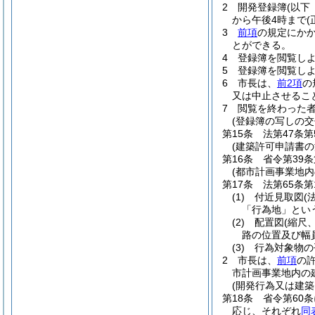
2
開発登録簿
(以下
から午後4時まで
3
前項
の規定にか
とができる。
4
登録簿を閲覧し
5
登録簿を閲覧し
6
市長は、
前2項
の
又は中止させるこ
7
閲覧を終わった
(登録簿の写しの交
第15条
法第47条
(建築許可申請書の
第16条
省令第39
(都市計画事業地内
第17条
法第65条
(1)
付近見取図
(
「行為地」とい
(2)
配置図
(縮尺
路の位置及び幅
(3)
行為対象物の
2
市長は、
前項
の
市計画事業地内の
(開発行為又は建
第18条
省令第60
応じ、それぞれ
同