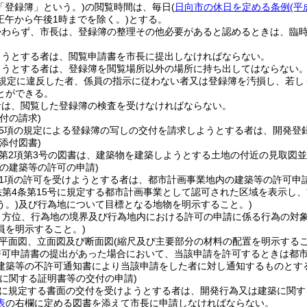
「登録簿」という。)
の閲覧時間は、毎日
(
日向市の休日を定める条例
(平
(正午から午後1時までを除く。)
とする。
かわらず、市長は、登録簿の整理その他必要があると認めるときは、臨
ようとする者は、閲覧申請書を市長に提出しなければならない。
ようとする者は、登録簿を閲覧場所以外の場所に持ち出してはならない
規定に違反した者、係員の指示に従わない者又は登録簿を汚損し、若し
とができる。
者は、閲覧した登録簿の検査を受けなければならない。
付の請求)
第5項の規定による登録簿の写しの交付を請求しようとする者は、開発登
添付図書)
条第2項第3号の図書は、建築物を建築しようとする土地の付近の見取図
の建築等の許可の申請)
第1項の許可を受けようとする者は、都市計画事業地内の建築等の許可申
法第4条第15号に規定する都市計画事業として認可された区域を表示し
う。)
及び行為地について目標となる地物を明示すること。)
、方位、行為地の境界及び行為地内における許可の申請に係る行為の対
員を明示すること。)
平面図、立面図及び断面図
(縮尺及び主要部分の材料の配置を明示するこ
許可申請書の提出があった場合において、当該申請を許可するときは都
建築等の不許可通知書により当該申請をした者に対し通知するものとす
築に関する証明書等の交付の申請)
条に規定する書面の交付を受けようとする者は、開発行為又は建築に関
表
の右欄に定める図書を添えて市長に申請しなければならない。