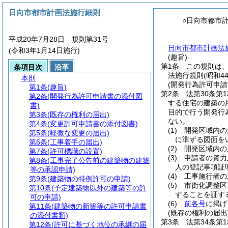
日向市都市計画法施行細則
○日向市都市
平成20年7月28日 規則第31号
日向市都市計画法施
(令和3年1月14日施行)
(趣旨)
第1条
この規則は
条項目次
沿革
法施行規則
(昭和
本則
(開発行為許可申請
第1条
(趣旨)
第2条
法第30条第
第2条
(開発行為許可申請書の添付図
する住宅の建築の
書)
目的で行う開発行
第3条
(既存の権利の届出)
ない。
第4条
(変更許可申請書の添付図書)
(1)
開発区域内の
第5条
(軽微な変更の届出)
に準ずる図面を
第6条
(工事着手の届出)
(2)
開発区域内の
第7条
(許可標識の設置)
(3)
申請者の資力
第8条
(工事完了公告前の建築物の建築
人の登記事項証
等の承認申請)
(4)
工事施行者の
第9条
(建築物の特例許可の申請)
(5)
市街化調整区
第10条
(予定建築物以外の建築等の許
することを証す
可の申請)
(6)
前各号
に掲げ
第11条
(建築物の新築等の許可申請書
(既存の権利の届出
の添付書類)
第3条
法第34条第
第12条
(許可に基づく地位の承継の届