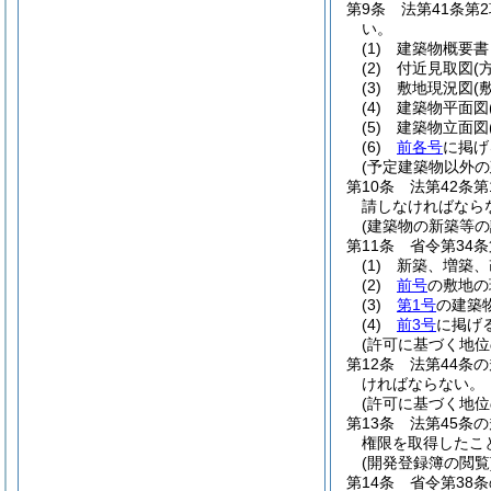
第9条
法第41条
い。
(1)
建築物概要書
(2)
付近見取図
(
(3)
敷地現況図
(
(4)
建築物平面図
(5)
建築物立面図
(6)
前各号
に掲げ
(予定建築物以外の
第10条
法第42条
請しなければなら
(建築物の新築等の
第11条
省令第34
(1)
新築、増築、
(2)
前号
の敷地の
(3)
第1号
の建築
(4)
前3号
に掲げ
(許可に基づく地位
第12条
法第44条
ければならない。
(許可に基づく地位
第13条
法第45条
権限を取得したこ
(開発登録簿の閲覧
第14条
省令第38