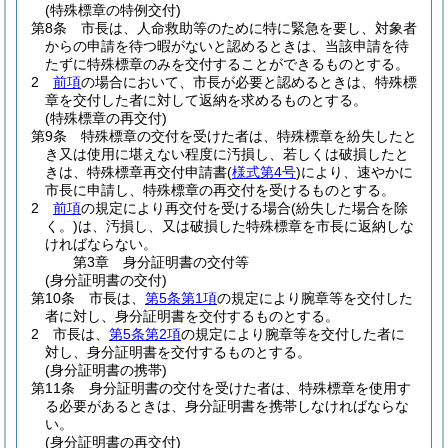
(特殊標章の特例交付)
第8条
市長は、人命救助等のために特に緊急を要し、対象者
からの申請を待つ暇がないと認めるときは、当該申請を待
たずに特殊標章のみを交付することができるものとする。
2
前項
の場合において、市長が必要と認めるときは、特殊標
章を交付した者に対して返納を求めるものとする。
(特殊標章の再交付)
第9条
特殊標章の交付を受けた者は、特殊標章を紛失したと
き又は使用に堪えない程度に汚損し、若しくは破損したと
きは、特殊標章再交付申請書
(
様式第4号
)
により、速やかに
市長に申請し、特殊標章の再交付を受けるものとする。
2
前項
の規定により再交付を受ける場合
(紛失した場合を除
く。)
は、汚損し、又は破損した特殊標章を市長に返納しな
ければならない。
第3章
身分証明書の交付等
(身分証明書の交付)
第10条
市長は、
第5条第1項
の規定により腕章等を交付した
者に対し、身分証明書を交付するものとする。
2
市長は、
第5条第2項
の規定により腕章等を交付した者に
対し、身分証明書を交付するものとする。
(身分証明書の携帯)
第11条
身分証明書の交付を受けた者は、特殊標章を使用す
る必要があるときは、身分証明書を携帯しなければならな
い。
(身分証明書の再交付)