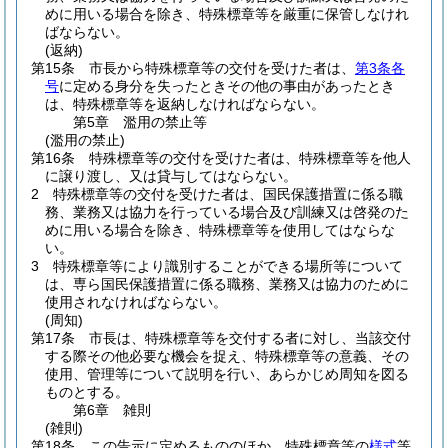
めに用いる場合を除き、特殊標章等を厳重に保管しなけれ
ばならない。
(返納)
第15条
市長から特殊標章等の交付を受けた者は、
第3条各
号
に定める身分を失ったときその他の事由があったとき
は、特殊標章等を返納しなければならない。
第5章
濫用の禁止等
(濫用の禁止)
第16条
特殊標章等の交付を受けた者は、特殊標章等を他人
に譲り渡し、又は貸与してはならない。
2
特殊標章等の交付を受けた者は、国民保護措置に係る職
務、業務又は協力を行っている場合及び訓練又は啓発のた
めに用いる場合を除き、特殊標章等を使用してはならな
い。
3
特殊標章等により識別することができる場所等について
は、専ら国民保護措置に係る職務、業務又は協力のために
使用されなければならない。
(周知)
第17条
市長は、特殊標章等を交付する者に対し、当該交付
する際その他必要な機会を捉え、特殊標章等の意義、その
使用、管理等について説明を行い、あらかじめ周知を図る
ものとする。
第6章
雑則
(雑則)
第18条
この告示に定めるもののほか、特殊標章等の
様式
等