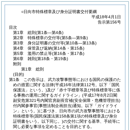
○日向市特殊標章及び身分証明書交付要綱
平成18年4月1日
告示第156号
目次
第1章
総則
(第1条―第4条)
第2章
特殊標章の交付等
(第5条―第9条)
第3章
身分証明書の交付等
(第10条―第13条)
第4章
保管及び返納
(第14条・第15条)
第5章
濫用の禁止等
(第16条・第17条)
第6章
雑則
(第18条・第19条)
附則
第1章
総則
(目的)
第1条
この告示は、武力攻撃事態等における国民の保護のた
めの措置に関する法律
(平成16年法律第112号。以下「国民
保護法」という。)
及び「赤十字標章等及び特殊標章等に係
る事務の運用に関するガイドライン」
(平成17年8月2日閣
副安危第321号内閣官房副長官補
(安全保障・危機管理担当)
付内閣参事官
(事態法制企画担当)
通知。以下「ガイドライ
ン」という。)
に基づき、日向市の武力攻撃事態等における
特殊標章等
(国民保護法第158条第1項の特殊標章及び身分
証明書をいう。以下同じ。)
の交付に関する基準、手続等に
関し必要な事項を定めることを目的とする。