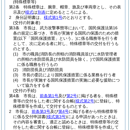
(特殊標章等)
第2条
特殊標章は、腕章、帽章、旗及び車両章とし、その表
示及び
様式
は
別表
に定めるところによる。
2
身分証明書は、
様式第1号
のとおりとする。
(交付の対象者)
第3条
市長は、武力攻撃事態等において、国民保護法第16
条の規定に基づき、市長が実施する国民の保護のための措
置
(以下「国民保護措置」という。)
に係る職務等を行う者
として、次に定める者に対し、特殊標章等の交付を行うも
のとする。
(1)
市の職員
(消防長の所轄の消防職員並びに水防管理者
の所轄の水防団長及び水防団員を除く。)
で国民保護措置
に係る職務を行うもの
(2)
消防団長及び消防団員
(3)
市長の委託により国民保護措置に係る業務を行う者
(4)
市長が実施する国民保護措置の実施に必要な援助につ
いて協力をする者
(交付の手続)
第4条
市長は、
前条第1号
及び
第2号
に掲げる者を、特殊標
章等の交付をした者に関する台帳
(
様式第2号
)
に登録し、特
殊標章等を作成して交付するものとする。
2
市長は、
前条第3号
及び
第4号
に掲げる者から特殊標章等
に係る交付申請書
(
様式第3号
)
による申請があったときは、
その内容を審査し、適正と認めるときは、特殊標章等の交
付をした者に関する台帳に登録し、特殊標章等を作成して