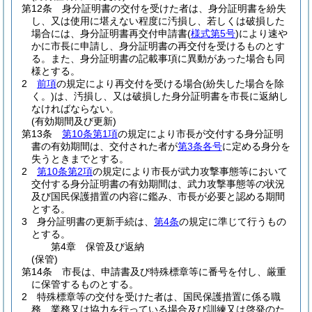
第12条
身分証明書の交付を受けた者は、身分証明書を紛失
し、又は使用に堪えない程度に汚損し、若しくは破損した
場合には、身分証明書再交付申請書
(
様式第5号
)
により速や
かに市長に申請し、身分証明書の再交付を受けるものとす
る。
また、身分証明書の記載事項に異動があった場合も同
様とする。
2
前項
の規定により再交付を受ける場合
(紛失した場合を除
く。)
は、汚損し、又は破損した身分証明書を市長に返納し
なければならない。
(有効期間及び更新)
第13条
第10条第1項
の規定により市長が交付する身分証明
書の有効期間は、交付された者が
第3条各号
に定める身分を
失うときまでとする。
2
第10条第2項
の規定により市長が武力攻撃事態等において
交付する身分証明書の有効期間は、武力攻撃事態等の状況
及び国民保護措置の内容に鑑み、市長が必要と認める期間
とする。
3
身分証明書の更新手続は、
第4条
の規定に準じて行うもの
とする。
第4章
保管及び返納
(保管)
第14条
市長は、申請書及び特殊標章等に番号を付し、厳重
に保管するものとする。
2
特殊標章等の交付を受けた者は、国民保護措置に係る職
務、業務又は協力を行っている場合及び訓練又は啓発のた