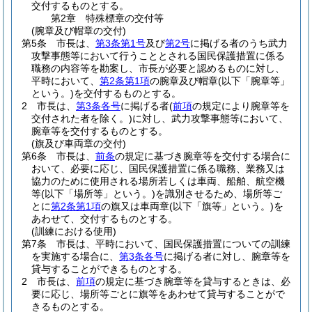
交付するものとする。
第2章
特殊標章の交付等
(腕章及び帽章の交付)
第5条
市長は、
第3条第1号
及び
第2号
に掲げる者のうち武力
攻撃事態等において行うこととされる国民保護措置に係る
職務の内容等を勘案し、市長が必要と認めるものに対し、
平時において、
第2条第1項
の腕章及び帽章
(以下「腕章等」
という。)
を交付するものとする。
2
市長は、
第3条各号
に掲げる者
(
前項
の規定により腕章等を
交付された者を除く。)
に対し、武力攻撃事態等において、
腕章等を交付するものとする。
(旗及び車両章の交付)
第6条
市長は、
前条
の規定に基づき腕章等を交付する場合に
おいて、必要に応じ、国民保護措置に係る職務、業務又は
協力のために使用される場所若しくは車両、船舶、航空機
等
(以下「場所等」という。)
を識別させるため、場所等ご
とに
第2条第1項
の旗又は車両章
(以下「旗等」という。)
を
あわせて、交付するものとする。
(訓練における使用)
第7条
市長は、平時において、国民保護措置についての訓練
を実施する場合に、
第3条各号
に掲げる者に対し、腕章等を
貸与することができるものとする。
2
市長は、
前項
の規定に基づき腕章等を貸与するときは、必
要に応じ、場所等ごとに旗等をあわせて貸与することがで
きるものとする。