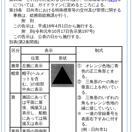
については、ガイドラインに定めるところによる。
第19条
日向市における特殊標章等の交付及び管理に関する
事務は、総務部総務課が行う。
附
則
この告示は、平成18年4月1日から施行する。
附
則
(令和元年10月17日
告示第197号)
この告示は、公表の日から施行する。
別表
(第2条関係)
区分
表示
制式
位置
形状
腕章
左腕に表示
① オレンジ色地に青
色の正三角形とす
帽章
帽子
(ヘルメ
る。
ットを含
② 三角形の一の角が
む。)
の前部
垂直に上を向いてい
中央に表示
る。
旗
施設にあって
③ 三角形のいずれの
は平面に展
角もオレンジ色地の
張、掲揚又は
縁に接していない。
表示し、船舶
※ 一連の登録番号を
にあっては掲
表面右下すみに付す
揚又は表示
る。
(例：日向市1)
車両
車両の両側面