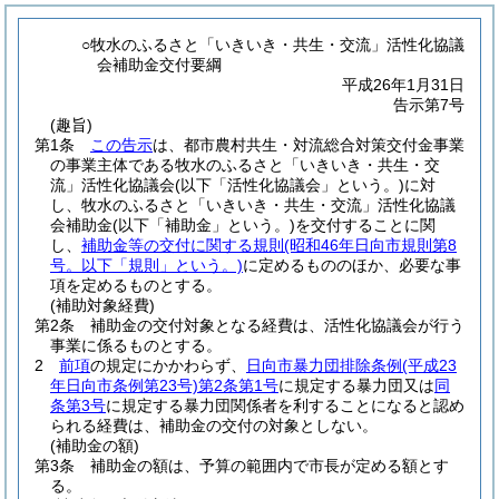
○牧水のふるさと「いきいき・共生・交流」活性化協議
会補助金交付要綱
平成26年1月31日
告示第7号
(趣旨)
第1条
この告示
は、都市農村共生・対流総合対策交付金事業
の事業主体である牧水のふるさと「いきいき・共生・交
流」活性化協議会
(以下「活性化協議会」という。)
に対
し、牧水のふるさと「いきいき・共生・交流」活性化協議
会補助金
(以下「補助金」という。)
を交付することに関
し、
補助金等の交付に関する規則
(昭和46年日向市規則第8
号。以下「規則」という。)
に定めるもののほか、必要な事
項を定めるものとする。
(補助対象経費)
第2条
補助金の交付対象となる経費は、活性化協議会が行う
事業に係るものとする。
2
前項
の規定にかかわらず、
日向市暴力団排除条例
(平成23
年日向市条例第23号)
第2条第1号
に規定する暴力団又は
同
条第3号
に規定する暴力団関係者を利することになると認め
られる経費は、補助金の交付の対象としない。
(補助金の額)
第3条
補助金の額は、予算の範囲内で市長が定める額とす
る。