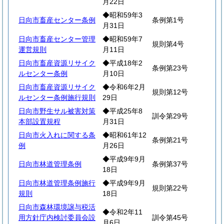
月22日
◆昭和59年3
日向市畜産センター条例
条例第1号
月31日
日向市畜産センター管理
◆昭和59年7
規則第4号
運営規則
月11日
日向市畜産資源リサイク
◆平成18年2
条例第23号
ルセンター条例
月10日
日向市畜産資源リサイク
◆令和6年2月
規則第12号
ルセンター条例施行規則
29日
日向市野生サル被害対策
◆平成25年8
訓令第29号
本部設置規程
月31日
日向市火入れに関する条
◆昭和61年12
条例第21号
例
月26日
◆平成9年9月
日向市林道管理条例
条例第37号
18日
日向市林道管理条例施行
◆平成9年9月
規則第22号
規則
18日
日向市森林環境譲与税活
◆令和2年11
用方針庁内検討委員会設
訓令第45号
月6日