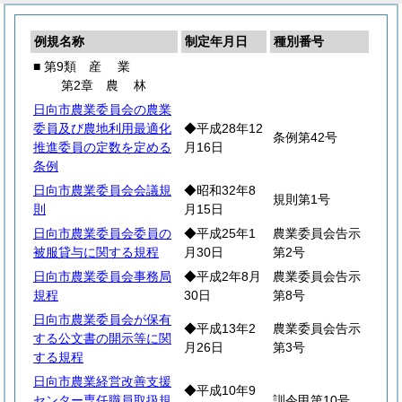
例規名称
制定年月日
種別番号
■ 第9類
産
業
第2章
農
林
日向市農業委員会の農業
委員及び農地利用最適化
◆平成28年12
条例第42号
推進委員の定数を定める
月16日
条例
日向市農業委員会会議規
◆昭和32年8
規則第1号
則
月15日
日向市農業委員会委員の
◆平成25年1
農業委員会告示
被服貸与に関する規程
月30日
第2号
日向市農業委員会事務局
◆平成2年8月
農業委員会告示
規程
30日
第8号
日向市農業委員会が保有
◆平成13年2
農業委員会告示
する公文書の開示等に関
月26日
第3号
する規程
日向市農業経営改善支援
◆平成10年9
センター専任職員取扱規
訓令甲第10号