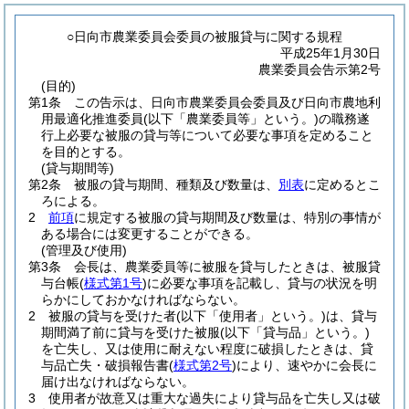
○日向市農業委員会委員の被服貸与に関する規程
平成25年1月30日
農業委員会告示第2号
(目的)
第1条
この告示は、日向市農業委員会委員及び日向市農地利
用最適化推進委員
(以下「農業委員等」という。)
の職務遂
行上必要な被服の貸与等について必要な事項を定めること
を目的とする。
(貸与期間等)
第2条
被服の貸与期間、種類及び数量は、
別表
に定めるとこ
ろによる。
2
前項
に規定する被服の貸与期間及び数量は、特別の事情が
ある場合には変更することができる。
(管理及び使用)
第3条
会長は、農業委員等に被服を貸与したときは、被服貸
与台帳
(
様式第1号
)
に必要な事項を記載し、貸与の状況を明
らかにしておかなければならない。
2
被服の貸与を受けた者
(以下「使用者」という。)
は、貸与
期間満了前に貸与を受けた被服
(以下「貸与品」という。)
を亡失し、又は使用に耐えない程度に破損したときは、貸
与品亡失・破損報告書
(
様式第2号
)
により、速やかに会長に
届け出なければならない。
3
使用者が故意又は重大な過失により貸与品を亡失し又は破