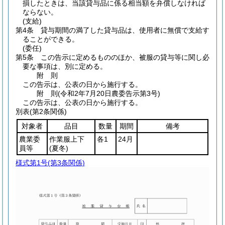
損したときは、当該貸与品に係る相当額を弁償しなければ
ならない。
(支給)
第4条
貸与期間の満了した貸与品は、使用者に無償で支給す
ることができる。
(委任)
第5条
この告示に定めるもののほか、被服の貸与等に関し必
要な事項は、別に定める。
附
則
この告示は、公表の日から施行する。
附
則
(令和2年7月20日
農委告示第3号)
この告示は、公表の日から施行する。
別表
(第2条関係)
対象者
品目
数量
期間
備考
農業委
作業服上下
各1
24月
員等
(夏冬)
様式第1号
(第3条関係)