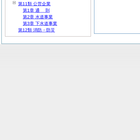
第11類 公営企業
第1章
通
則
第2章 水道事業
第3章 下水道事業
第12類 消防・防災