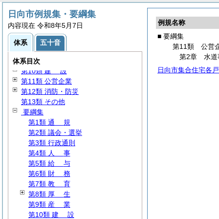
第4類
人
事
日向市例規集・要綱集
第5類
給
与
例規名称
内容現在 令和8年5月7日
第6類
財
務
■ 要綱集
第7類
教
育
体系
五十音
第11類 公営
第8類
厚
生
第2章 水道
第9類
産
業
体系目次
日向市集合住宅各戸
第10類
建
設
第11類 公営企業
第12類 消防・防災
第13類 その他
要綱集
第1類
通
規
第2類 議会・選挙
第3類 行政通則
第4類
人
事
第5類
給
与
第6類
財
務
第7類
教
育
第8類
厚
生
第9類
産
業
第10類
建
設