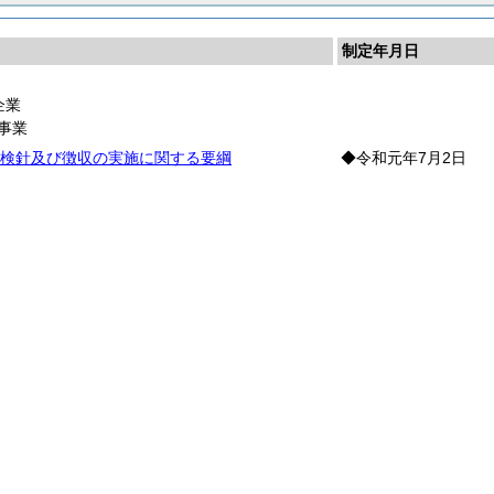
制定年月日
企業
事業
検針及び徴収の実施に関する要綱
◆令和元年7月2日