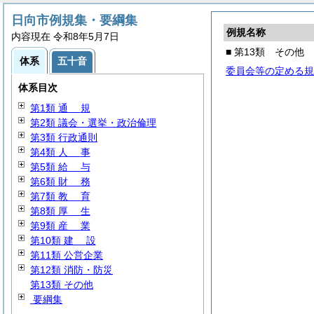
日向市例規集・要綱集
例規名称
内容現在 令和8年5月7日
■ 第13類 その他
体系
五十音
委員会等の定める規
体系目次
第1類
通
規
第2類 議会・選挙・政治倫理
第3類 行政通則
第4類
人
事
第5類
給
与
第6類
財
務
第7類
教
育
第8類
厚
生
第9類
産
業
第10類
建
設
第11類 公営企業
第12類 消防・防災
第13類 その他
要綱集