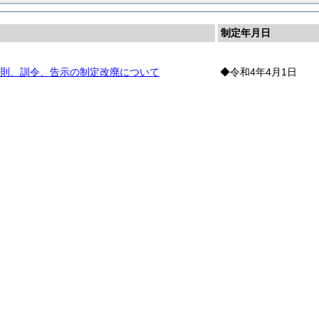
制定年月日
則、訓令、告示の制定改廃について
◆令和4年4月1日