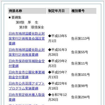
例規名称
制定年月日
種別番号
■ 要綱集
第8類
厚
生
第3章 環境保全
日向市地球温暖化防止対
◆平成13年5
策実行計画推進会議設置
告示第113号
月1日
要綱
日向市地球温暖化防止対
◆平成31年3
告示第55号
策実行計画推進要綱
月28日
日向市保存樹等補助金交
◆平成23年2
告示第11号
付要綱
月2日
日向市全市公園化事業補
◆平成23年7
告示第101号
助金交付要綱
月13日
日向市公共花壇アダプト
◆平成22年6
告示第98号
プログラム実施要綱
月18日
日向市剪定樹木搬入取扱
◆令和7年12
告示第294号
要綱
月26日