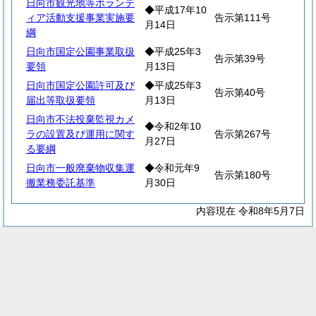
日向市観光地等ボランテ
◆平成17年10
ィア活動支援事業実施要
告示第111号
月14日
綱
日向市国定公園事業取扱
◆平成25年3
告示第39号
要領
月13日
日向市国定公園許可及び
◆平成25年3
告示第40号
届出等取扱要領
月13日
日向市不法投棄監視カメ
◆令和2年10
ラの設置及び運用に関す
告示第267号
月27日
る要綱
日向市一般廃棄物収集運
◆令和元年9
告示第180号
搬業務委託基準
月30日
内容現在 令和8年5月7日