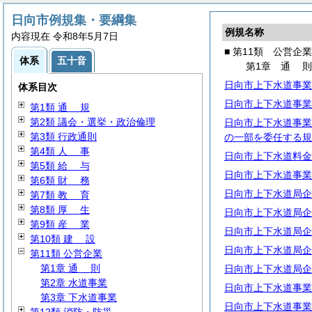
日向市例規集・要綱集
例規名称
内容現在 令和8年5月7日
■ 第11類 公営企業
体系
五十音
第1章
通
日向市上下水道事業
体系目次
日向市上下水道事業
第1類
通
規
第2類 議会・選挙・政治倫理
日向市上下水道事業
第3類 行政通則
の一部を委任する規
第4類
人
事
日向市上下水道料金
第5類
給
与
日向市上下水道事業
第6類
財
務
日向市上下水道局企
第7類
教
育
第8類
厚
生
日向市上下水道局企
第9類
産
業
日向市上下水道局企
第10類
建
設
日向市上下水道局企
第11類 公営企業
第1章
通
則
日向市上下水道局企
第2章 水道事業
日向市上下水道事業
第3章 下水道事業
日向市上下水道事業