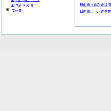
第12類 消防・防災
日向市水道料金等滞
第13類 その他
要綱集
日向市上下水道事業