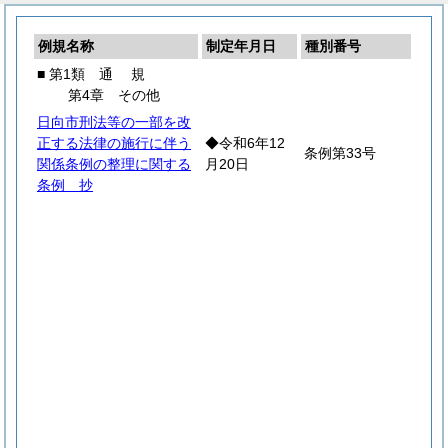
例規名称
制定年月日
種別番号
■ 第1類
通
規
第4章 その他
日向市刑法等の一部を改
正する法律の施行に伴う
◆令和6年12
条例第33号
関係条例の整理に関する
月20日
条例 抄