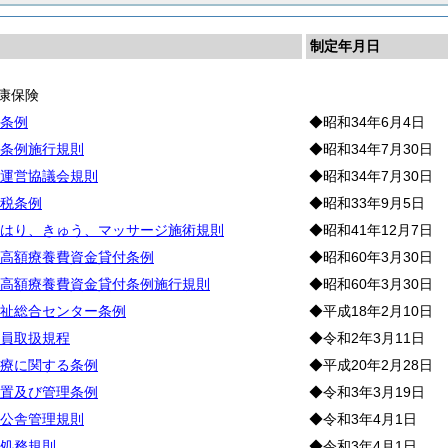
制定年月日
康保険
条例
◆昭和34年6月4日
条例施行規則
◆昭和34年7月30日
運営協議会規則
◆昭和34年7月30日
税条例
◆昭和33年9月5日
はり、きゅう、マッサージ施術規則
◆昭和41年12月7日
高額療養費資金貸付条例
◆昭和60年3月30日
高額療養費資金貸付条例施行規則
◆昭和60年3月30日
祉総合センター条例
◆平成18年2月10日
員取扱規程
◆令和2年3月11日
療に関する条例
◆平成20年2月28日
置及び管理条例
◆令和3年3月19日
公舎管理規則
◆令和3年4月1日
処務規則
◆令和3年4月1日