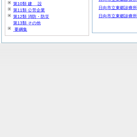
第10類
建
設
日向市立東郷診療所
第11類 公営企業
日向市立東郷診療所
第12類 消防・防災
第13類 その他
要綱集