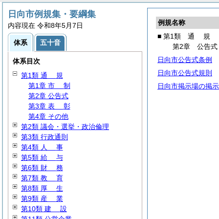
日向市例規集・要綱集
例規名称
内容現在 令和8年5月7日
■ 第1類
通
規
体系
五十音
第2章 公告式
日向市公告式条例
体系目次
日向市公告式規則
第1類
通
規
第1章
市
制
日向市掲示場の掲示
第2章 公告式
第3章
表
彰
第4章 その他
第2類 議会・選挙・政治倫理
第3類 行政通則
第4類
人
事
第5類
給
与
第6類
財
務
第7類
教
育
第8類
厚
生
第9類
産
業
第10類
建
設