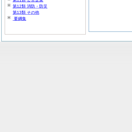
第11類 公営企業
第12類 消防・防災
第13類 その他
要綱集