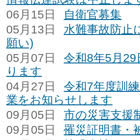
06月15日
自衛官募集
05月13日
水難事故防止
願い)
05月07日
令和8年5月2
ります
04月27日
令和7年度訓
業をお知らせします
09月05日
市の災害支援
09月05日
罹災証明書・被