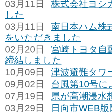
03月11日
株式会社ヨシ
した
03月11日
南日本ハム株
をいただきました
02月20日
宮崎トヨタ自
締結しました
10月09日
津波避難タワ
09月02日
台風第10号
07月19日
県が高潮浸水
03月29日
日向市WEB