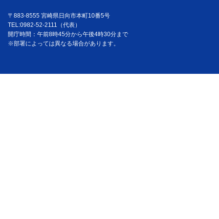
〒883-8555 宮崎県日向市本町10番5号
TEL:0982-52-2111（代表）
開庁時間：午前8時45分から午後4時30分まで
※部署によっては異なる場合があります。