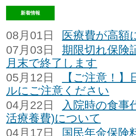
新着情報
08月01日
医療費が高額
07月03日
期限切れ保険
月末で終了します
05月12日
【ご注意！】
ルにご注意ください
04月22日
入院時の食事
活療養費)について
04月17日
国民年金保険