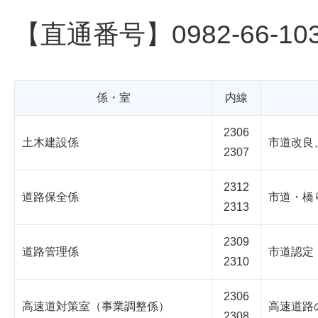
【直通番号】0982-66-10
係・室
内線
2306
土木建設係
市道改良
2307
2312
道路保全係
市道・橋
2313
2309
道路管理係
市道認定
2310
2306
高速道対策室（事業調整係）
高速道路
2308