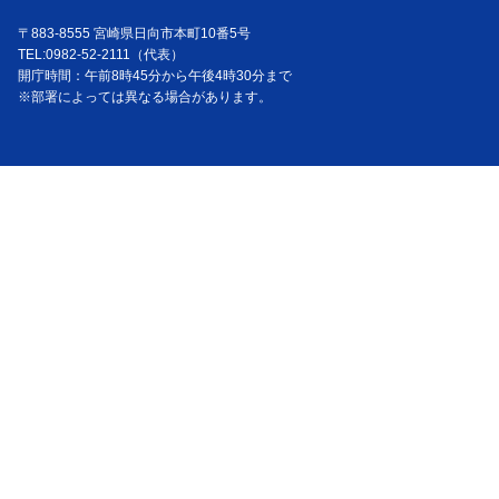
〒883-8555 宮崎県日向市本町10番5号
TEL:0982-52-2111（代表）
開庁時間：午前8時45分から午後4時30分まで
※部署によっては異なる場合があります。