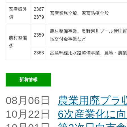
畜産振興
2367
畜産業務全般、家畜防疫全般
係
2379
農村整備事業、奥野河川プール管理運
2359
農村整備
払交付金事業など
係
2363
富島幹線用水路整備事業、農地・農業
新着情報
08月06日
農業用廃プラ
10月22日
6次産業化に