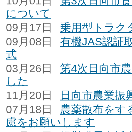
10月01日
第3次日向市
について
09月17日
乗用型トラク
09月08日
有機JAS認
式
03月26日
第4次日向市
した
11月20日
日向市農業振
07月18日
農薬散布をす
慮をお願いします