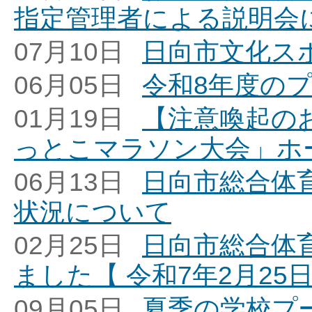
指定管理者による説明会
07月10日
日向市文化ス
06月05日
令和8年度の
01月19日
【注意喚起の
っとこマラソン大会」ホ
06月13日
日向市総合体
状況について
02月25日
日向市総合体
ました【 令和7年2月25
09月05日
夏季の学校プー