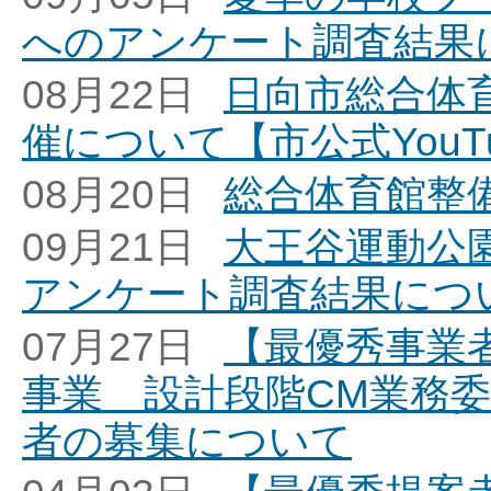
へのアンケート調査結果
08月22日
日向市総合体
催について【市公式You
08月20日
総合体育館整
09月21日
大王谷運動公園
アンケート調査結果につい
07月27日
【最優秀事業
事業 設計段階CM業務
者の募集について