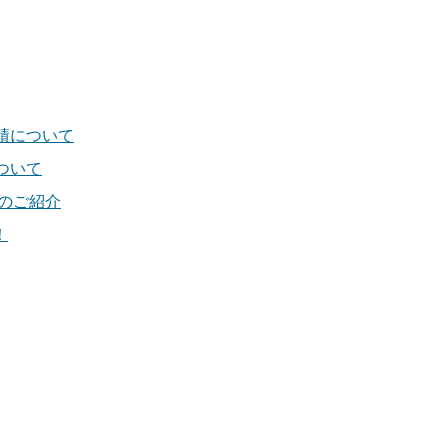
績について
ついて
)のご紹介
！