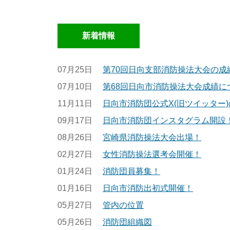
新着情報
07月25日
第70回日向支部消防操法大会の成
07月10日
第68回日向市消防操法大会成績に
11月11日
日向市消防団公式X(旧ツイッター
09月17日
日向市消防団インスタグラム開設
08月26日
宮崎県消防操法大会出場！
02月27日
女性消防操法選考会開催！
01月24日
消防団員募集！
01月16日
日向市消防出初式開催！
05月27日
管内の位置
05月26日
消防団組織図