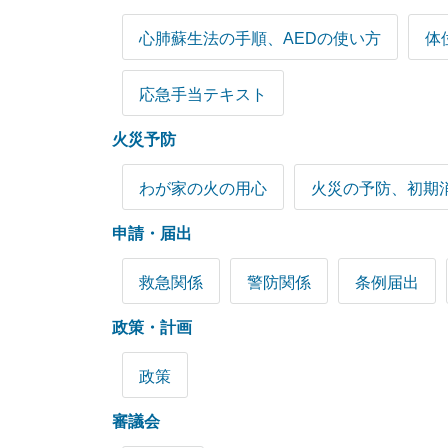
心肺蘇生法の手順、AEDの使い方
体
応急手当テキスト
火災予防
わが家の火の用心
火災の予防、初期
申請・届出
救急関係
警防関係
条例届出
政策・計画
政策
審議会