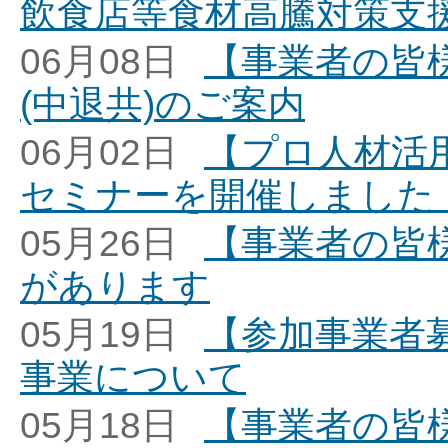
飲食店等食材高騰対策支
06月08日
【事業者の皆
(中退共)のご案内
06月02日
【プロ人材活
セミナーを開催しました
05月26日
【事業者の皆
があります
05月19日
【参加事業者
事業について
05月18日
【事業者の皆