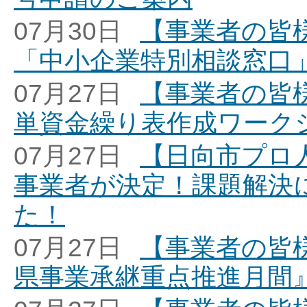
07月30日
【事業者の皆
「中小企業特別相談窓口
07月27日
【事業者の皆
単資金繰り表作成ワーク
07月27日
【日向市プロ
事業者が決定！課題解決
た！
07月27日
【事業者の皆
県事業承継重点推進月間