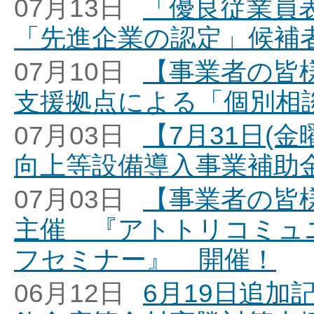
07月13日
「優良従業員
「先進企業の認定」候補
07月10日
【事業者の皆
支援拠点による「個別相
07月03日
【7月31日(
向上等設備導入事業補助
07月03日
【事業者の皆
主催 『アトトリコミュ
フセミナー』 開催！
06月12日
6月19日追加