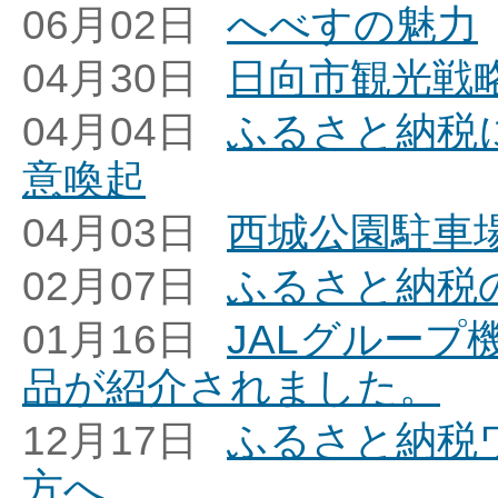
06月02日
へべすの魅力
04月30日
日向市観光戦
04月04日
ふるさと納税
意喚起
04月03日
西城公園駐車
02月07日
ふるさと納税
01月16日
JALグルー
品が紹介されました。
12月17日
ふるさと納税
方へ