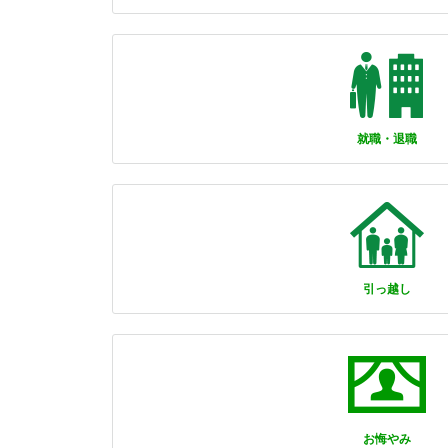
就職・退職
引っ越し
お悔やみ