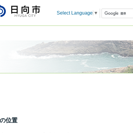
Select Language
▼
の位置