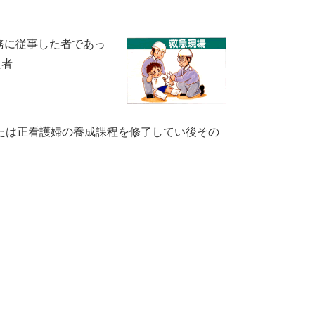
務に従事した者であっ
た者
または正看護婦の養成課程を修了してい後その