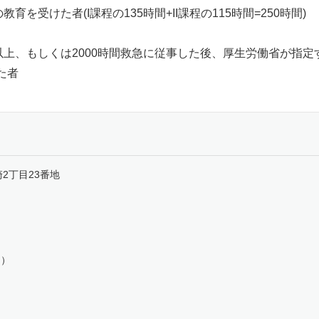
育を受けた者(I課程の135時間+II課程の115時間=250時間)
以上、もしくは2000時間救急に従事した後、厚生労働省が指定
た者
崎2丁目23番地
用）