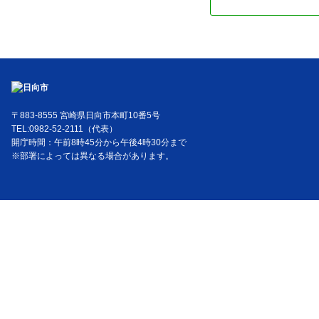
〒883-8555 宮崎県日向市本町10番5号
TEL:0982-52-2111（代表）
開庁時間：午前8時45分から午後4時30分まで
※部署によっては異なる場合があります。