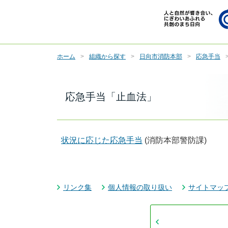
ホーム
組織から探す
日向市消防本部
応急手当
応急手当「止血法」
状況に応じた応急手当
(消防本部警防課)
リンク集
個人情報の取り扱い
サイトマッ