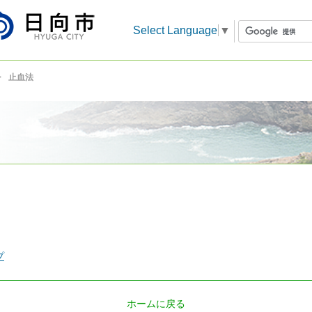
Select Language
▼
止血法
プ
ホームに戻る