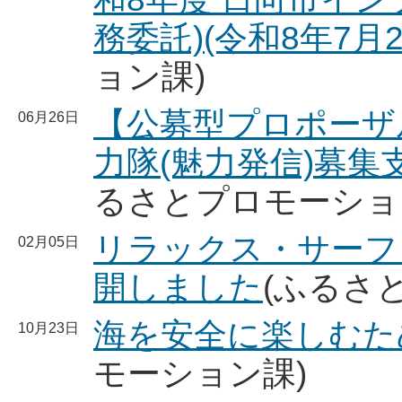
務委託)(令和8年7月
ョン課)
【公募型プロポーザ
06月26日
力隊(魅力発信)募集支
るさとプロモーショ
リラックス・サーフ
02月05日
開しました
(ふるさ
海を安全に楽しむた
10月23日
モーション課)