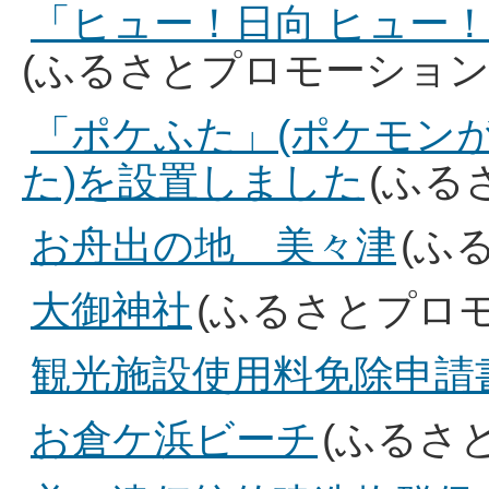
「ヒュー！日向 ヒュー
(ふるさとプロモーション
「ポケふた」(ポケモン
た)を設置しました
(ふる
お舟出の地 美々津
(ふ
大御神社
(ふるさとプロ
観光施設使用料免除申請
お倉ケ浜ビーチ
(ふるさ