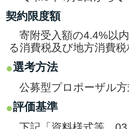
契約限度額
寄附受入額の4.4%以内(7
る消費税及び地方消費税
選考方法
公募型プロポーザル方
評価基準
下記
「資料様式等 0