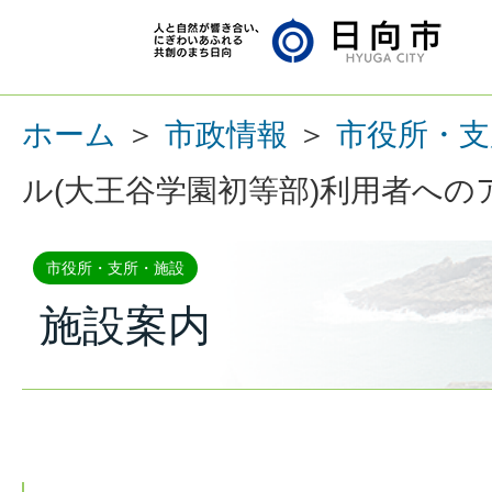
ホーム
＞
市政情報
＞
市役所・支
ル(大王谷学園初等部)利用者へ
市役所・支所・施設
施設案内