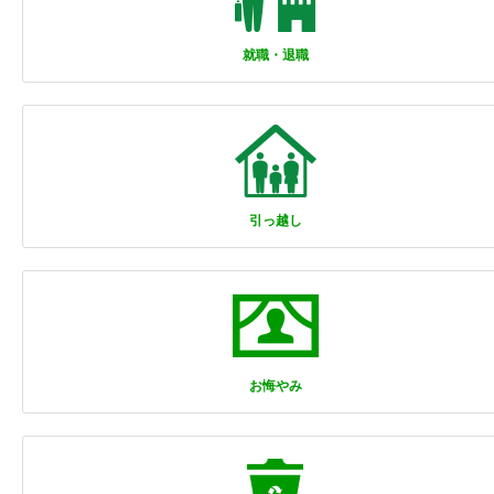
就職・退職
引っ越し
お悔やみ