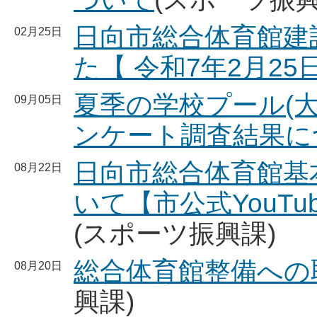
日向市総合体育館建
02月25日
た【 令和7年2月25
夏季の学校プール(
09月05日
ンケート調査結果に
日向市総合体育館基
08月22日
いて【市公式YouT
(スポーツ振興課)
総合体育館整備への
08月20日
興課)