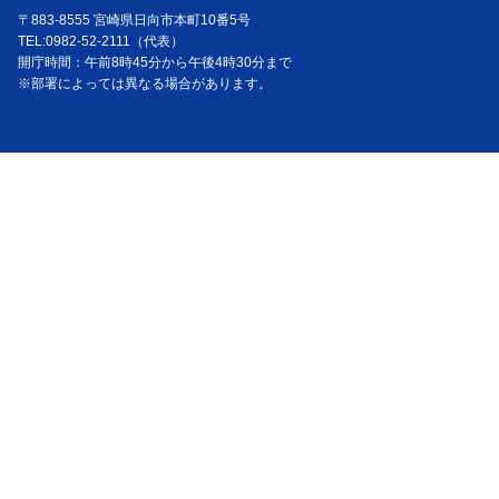
〒883-8555 宮崎県日向市本町10番5号
TEL:0982-52-2111（代表）
開庁時間：午前8時45分から午後4時30分まで
※部署によっては異なる場合があります。