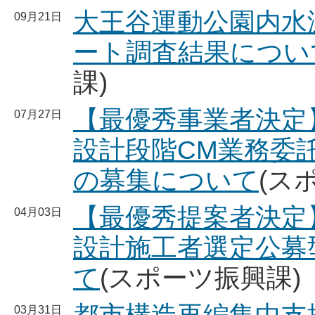
大王谷運動公園内水
09月21日
ート調査結果について
課)
【最優秀事業者決
07月27日
設計段階CM業務委
の募集について
(ス
【最優秀提案者決
04月03日
設計施工者選定公募
て
(スポーツ振興課)
03月31日