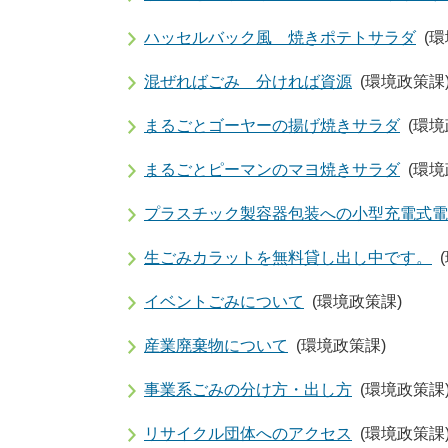
ハッセルバック風 焼きポテトサラダ
(
混ぜればごみ 分ければ資源
(環境政策課
まるごとゴーヤーの揚げ焼きサラダ
(環境
まるごとピーマンのマヨ焼きサラダ
(環境
プラスチック製容器包装への小型充電式電
生ごみカラットを無料貸し出し中です。
イベントごみについて
(環境政策課)
産業廃棄物について
(環境政策課)
事業系ごみの分け方・出し方
(環境政策課
リサイクル団体へのアクセス
(環境政策課