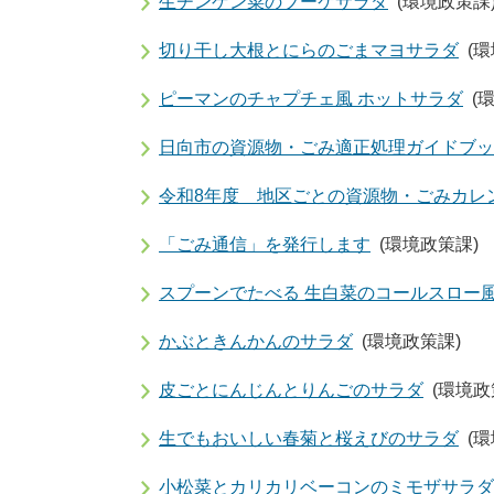
生チンゲン菜のブーケサラダ
(環境政策課
切り干し大根とにらのごまマヨサラダ
(
ピーマンのチャプチェ風 ホットサラダ
(
日向市の資源物・ごみ適正処理ガイドブック
令和8年度 地区ごとの資源物・ごみカレ
「ごみ通信」を発行します
(環境政策課)
スプーンでたべる 生白菜のコールスロー
かぶときんかんのサラダ
(環境政策課)
皮ごとにんじんとりんごのサラダ
(環境政
生でもおいしい春菊と桜えびのサラダ
(
小松菜とカリカリベーコンのミモザサラダ