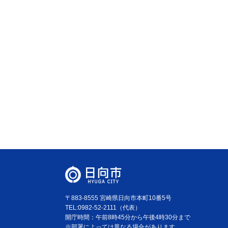
〒883-8555 宮崎県日向市本町10番5号
TEL:0982-52-2111（代表）
開庁時間：午前8時45分から午後4時30分まで
※部署によっては異なる場合があります。