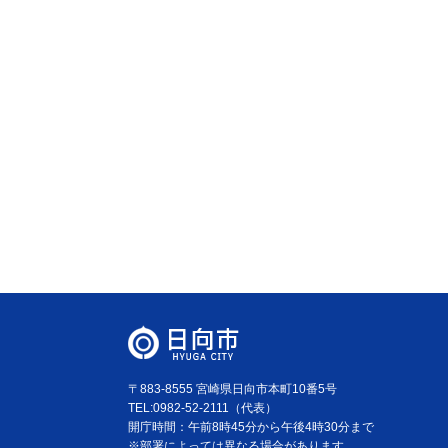
〒883-8555 宮崎県日向市本町10番5号
TEL:0982-52-2111（代表）
開庁時間：午前8時45分から午後4時30分まで
※部署によっては異なる場合があります。