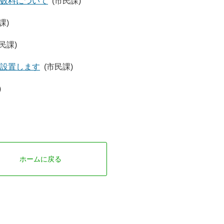
数料について
(市民課)
課)
民課)
設置します
(市民課)
)
ホームに戻る