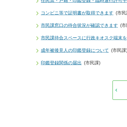
住民票・戸籍・印鑑登録・臨時運行許可手
コンビニ等で証明書が取得できます
(市民
市民課窓口の待合状況が確認できます
(市
市民課待合スペースに行政キオスク端末を
成年被後見人の印鑑登録について
(市民課
印鑑登録関係の届出
(市民課)