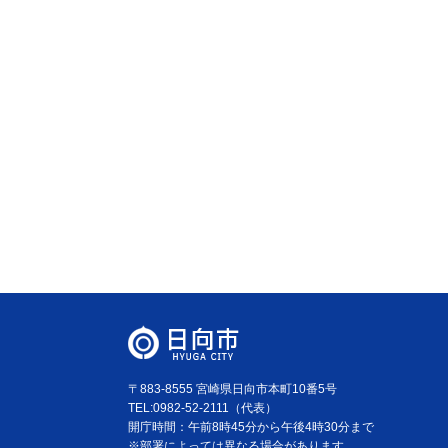
〒883-8555 宮崎県日向市本町10番5号
TEL:0982-52-2111（代表）
開庁時間：午前8時45分から午後4時30分まで
※部署によっては異なる場合があります。