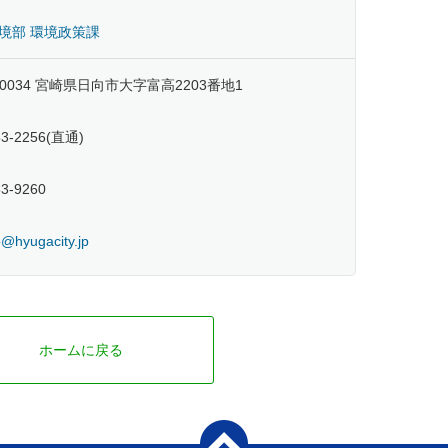
境部 環境政策課
-0034 宮崎県日向市大字富高2203番地1
53-2256(直通)
53-9260
@hyugacity.jp
ホームに戻る