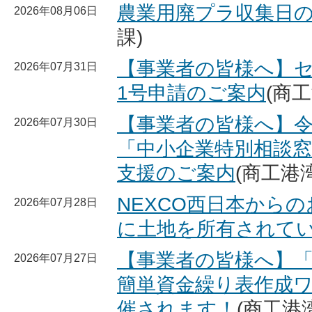
農業用廃プラ収集日
2026年08月06日
課)
【事業者の皆様へ】
2026年07月31日
1号申請のご案内
(商
【事業者の皆様へ】令
2026年07月30日
「中小企業特別相談
支援のご案内
(商工港
NEXCO西日本からの
2026年07月28日
に土地を所有されてい
【事業者の皆様へ】「
2026年07月27日
簡単資金繰り表作成
催されます！
(商工港