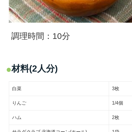
調理時間：10分
材料(2人分)
白菜
3枚
りんご
1/4個
ハム
2枚
サラダクラブ 北海道コーン(ホール)
1袋