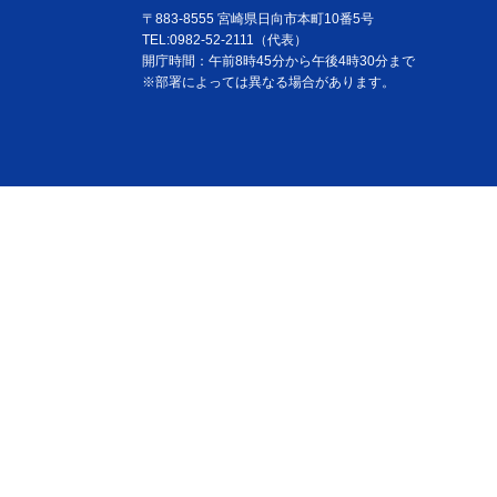
〒883-8555 宮崎県日向市本町10番5号
TEL:0982-52-2111（代表）
開庁時間：午前8時45分から午後4時30分まで
※部署によっては異なる場合があります。