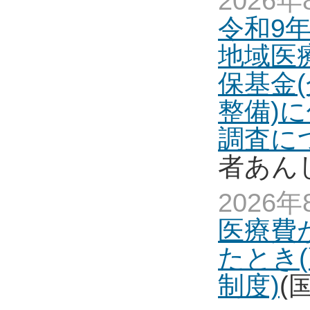
2026年
令和9
地域医
保基金
整備)
調査に
者あん
2026年
医療費
たとき
制度)
(