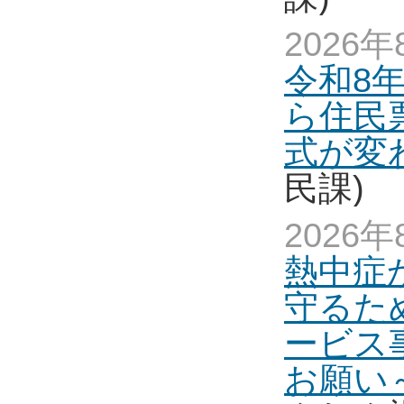
2026年
令和8年
ら住民
式が変
民課)
2026年
熱中症
守るた
ービス
お願い