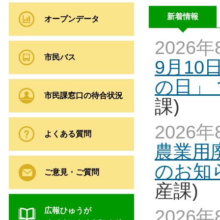
新着情報
オープンデータ
2026年
市民バス
9月10
の日」
市民課窓口の待合状況
課)
2026年
よくある質問
農業用
のお知
ご意見・ご質問
産課)
広報ひゅうが
2026年