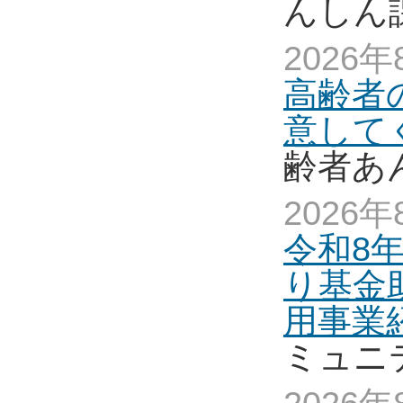
んしん
2026年
高齢者
意して
齢者あ
2026年
令和8
り基金
用事業
ミュニ