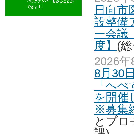
バックナンバーもみることが
日向市
できます。
設整備
ー会議
度】
(
2026年
8月30
「へべ
を開
※募集
とプロ
課)