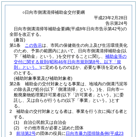
○日向市側溝清掃補助金交付要綱
平成23年2月28日
告示第24号
日向市側溝清掃等補助金要綱(平成8年日向市告示第42号)の
全部を改正する。
(趣旨)
第1条
この告示
は、市民の保健衛生の向上及び生活環境美化
のため、予算の範囲内において、日向市側溝清掃補助金
(以
下「補助金」という。)
を交付することに関し、
補助金等の
交付に関する規則
(昭和46年日向市規則第8号。以下「規
則」という。)
に定めるもののほか、必要な事項を定めるも
のとする。
(補助対象事業及び補助対象者)
第2条
補助金の交付対象となる事業は、地域内の側溝汚泥等
の除去及び処分
(以下「側溝清掃」という。)
を、日向市一
般廃棄物処理業許可業者
(以下「許可業者」という。)
に委
託し、又は自らが行うもの
(以下「事業」という。)
とす
る。
2
補助金の交付対象となる者は、事業を行う次に掲げる者と
する。
(1)
自治公民館又は自治会
(2)
その他市長が必要と認めた団体
3
前項第2号
の団体の役員に
日向市暴力団排除条例
(平成23