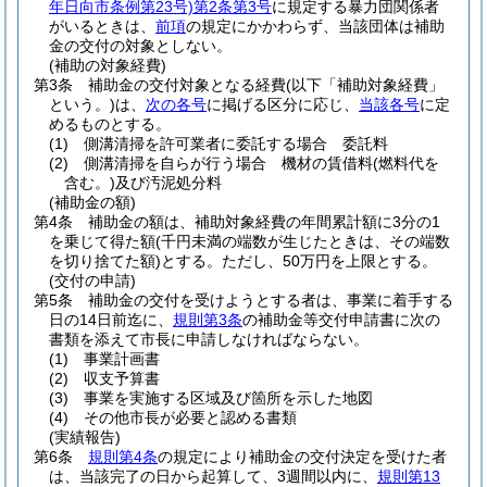
年日向市条例第23号)
第2条第3号
に規定する暴力団関係者
がいるときは、
前項
の規定にかかわらず、当該団体は補助
金の交付の対象としない。
(補助の対象経費)
第3条
補助金の交付対象となる経費
(以下「補助対象経費」
という。)
は、
次の各号
に掲げる区分に応じ、
当該各号
に定
めるものとする。
(1)
側溝清掃を許可業者に委託する場合 委託料
(2)
側溝清掃を自らが行う場合 機材の賃借料
(燃料代を
含む。)
及び汚泥処分料
(補助金の額)
第4条
補助金の額は、補助対象経費の年間累計額に3分の1
を乗じて得た額
(千円未満の端数が生じたときは、その端数
を切り捨てた額)
とする。
ただし、50万円を上限とする。
(交付の申請)
第5条
補助金の交付を受けようとする者は、事業に着手する
日の14日前迄に、
規則第3条
の補助金等交付申請書に次の
書類を添えて市長に申請しなければならない。
(1)
事業計画書
(2)
収支予算書
(3)
事業を実施する区域及び箇所を示した地図
(4)
その他市長が必要と認める書類
(実績報告)
第6条
規則第4条
の規定により補助金の交付決定を受けた者
は、当該完了の日から起算して、3週間以内に、
規則第13