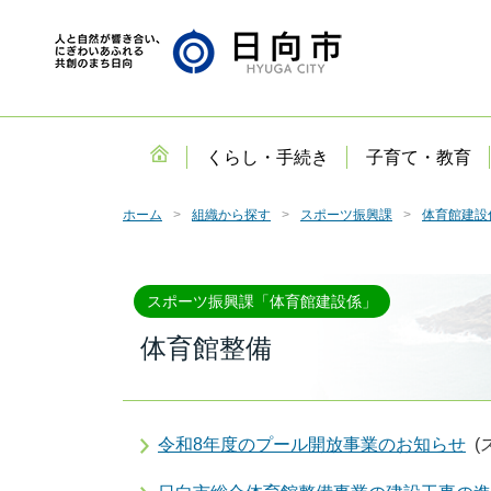
くらし・手続き
子育て・教育
ホーム
組織から探す
スポーツ振興課
体育館建設
スポーツ振興課「体育館建設係」
体育館整備
令和8年度のプール開放事業のお知らせ
(