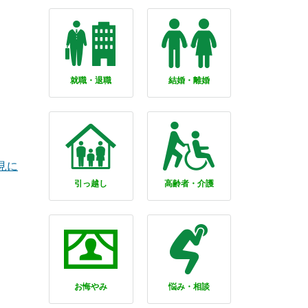
就職・退職
結婚・離婚
見に
引っ越し
高齢者・介護
お悔やみ
悩み・相談