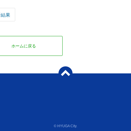
挙結果
ホームに戻る
© HYUGA City.