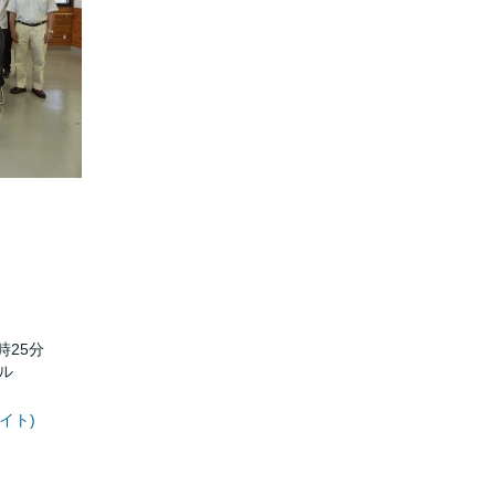
時25分
ル
バイト)