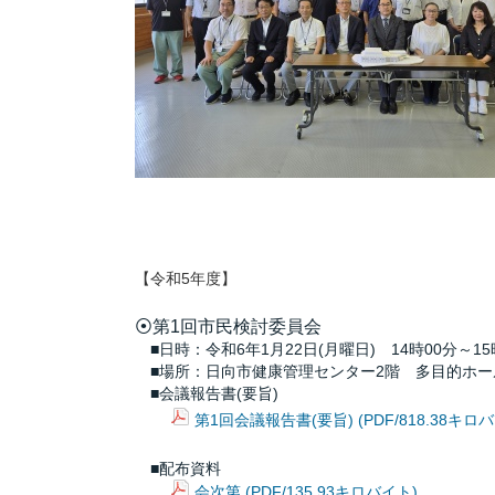
【令和5年度】
⦿第1回市民検討委員会
■日時：令和6年1月22日(月曜日) 14時00分～15
■場所：日向市健康管理センター2階 多目的ホー
■会議報告書(要旨)
第1回会議報告書(要旨) (PDF/818.38キロ
■配布資料
会次第 (PDF/135.93キロバイト)