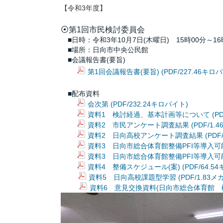
【令和3年度】
⦿第1回市民検討委員会
■日時：令和3年10月7日(木曜日) 15時00分～16
■場所：日向市中央公民館
■会議報告書(要旨)
第1回会議報告書(要旨) (PDF/227.46キロ
■配布資料
会次第 (PDF/232.24キロバイト)
資料1 検討経過、基本計画等について (PDF/
資料2 市民アンケート調査結果 (PDF/1.4
資料2 日向高校アンケート調査結果 (PDF/3
資料3 日向市総合体育館整備PFI等導入可能性
資料3 日向市総合体育館整備PFI等導入可能性
資料4 整備スケジュール(案) (PDF/64.5
資料5 日向高校課題型学習 (PDF/1.83メ
資料6 意見交換資料(日向市総合体育館 機能・