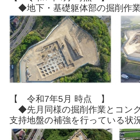
◆地下・基礎躯体部の掘削作業
【 令和7年5月 時点 】
◆先月同様の掘削作業とコンク
支持地盤の補強を行っている状