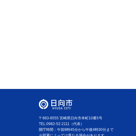
〒883-8555 宮崎県日向市本町10番5号
TEL:0982-52-2111（代表）
開庁時間：午前8時45分から午後4時30分まで
※部署によっては異なる場合があります。