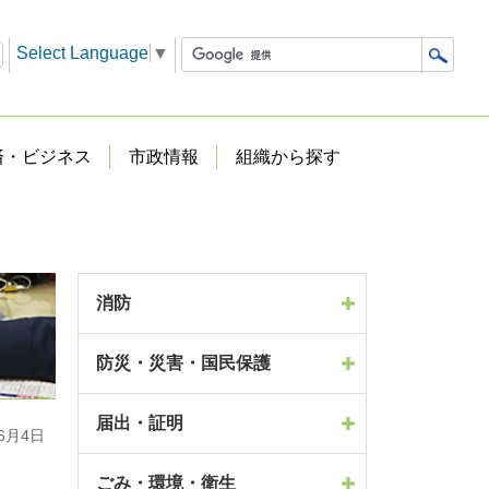
Select Language
▼
済・ビジネス
市政情報
組織から探す
消防
防災・災害・国民保護
届出・証明
6月4日
ごみ・環境・衛生