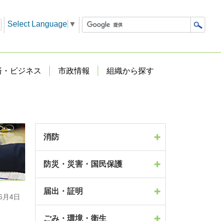
Select Language
▼
済・ビジネス
市政情報
組織から探す
消防
防災・災害・国民保護
届出・証明
6月4日
ごみ・環境・衛生