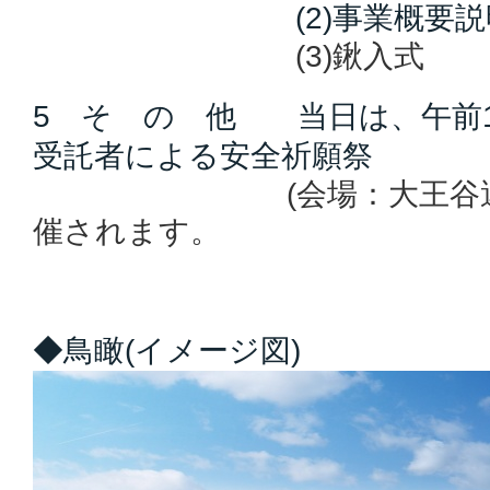
(2)事業概要説
(3)鍬入式
5 そ の 他 当日は、午前1
受託者による安全祈願祭
(会場：大王谷運動公
催されます。
◆鳥瞰(イメージ図)