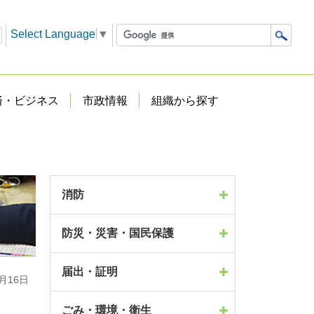
Select Language
▼
済・ビジネス
市政情報
組織から探す
消防
防災・災害・国民保護
届出・証明
月16日
ごみ・環境・衛生