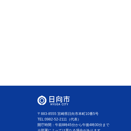
〒883-8555 宮崎県日向市本町10番5号
TEL:0982-52-2111（代表）
開庁時間：午前8時45分から午後4時30分まで
※部署によっては異なる場合があります。