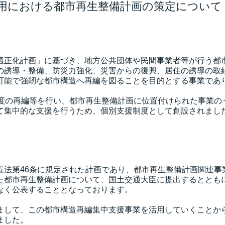
用における都市再生整備計画の策定について
正化計画」に基づき、地方公共団体や民間事業者等が行う都
の誘導・整備、防災力強化、災害からの復興、居住の誘導の取
可能で強靭な都市構造へ再編を図ることを目的とする事業であ
度の再編等を行い、都市再生整備計画に位置付けられた事業の
て集中的な支援を行うため、個別支援制度として創設されまし
法第46条に規定された計画であり、都市再生整備計画関連事
た都市再生整備計画について、国土交通大臣に提出するととも
なく公表することとなっております。
まして、この都市構造再編集中支援事業を活用していくことか
ました。