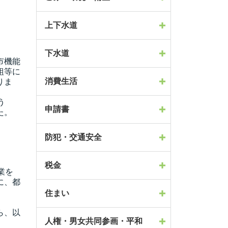
上下水道
下水道
市機能
組等に
消費生活
りま
う
申請書
た。
防犯・交通安全
税金
業を
に、都
住まい
ら、以
人権・男女共同参画・平和