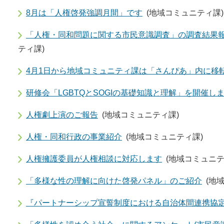
8月は「人権啓発強調月間」です
(地域コミュニティ課)
「人権・同和問題に関する市民意識調査」の調査結果
ティ課)
4月1日から地域コミュニティ課は「さんぴあ」内に移
研修会「LGBTQとSOGIの基礎知識と理解」を開催し
人権劇上演のご報告
(地域コミュニティ課)
人権・同和行政の事業紹介
(地域コミュニティ課)
人権擁護委員が人権相談に対応します
(地域コミュニテ
「多様な性の理解に向けた啓発パネル」のご紹介
(地
『パートナーシップ宣誓制度における自治体間連携協